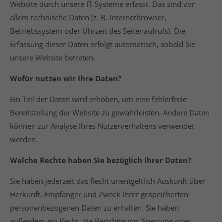
Website durch unsere IT-Systeme erfasst. Das sind vor
About us
allem technische Daten (z. B. Internetbrowser,
Betriebssystem oder Uhrzeit des Seitenaufrufs). Die
Lorem ipsum dolor sit amet, consectetuer adipiscing
elit.
Erfassung dieser Daten erfolgt automatisch, sobald Sie
unsere Website betreten.
Aenean commodo ligula eget dolor. Aenean massa.
Cum sociis natoque penatibus et magnis dis
Wofür nutzen wir Ihre Daten?
parturient montes, nascetur ridiculus mus. Donec
quam felis, ultricies nec.
Ein Teil der Daten wird erhoben, um eine fehlerfreie
Bereitstellung der Website zu gewährleisten. Andere Daten
können zur Analyse Ihres Nutzerverhaltens verwendet
werden.
Welche Rechte haben Sie bezüglich Ihrer Daten?
Sie haben jederzeit das Recht unentgeltlich Auskunft über
Herkunft, Empfänger und Zweck Ihrer gespeicherten
personenbezogenen Daten zu erhalten. Sie haben
außerdem ein Recht, die Berichtigung, Sperrung oder