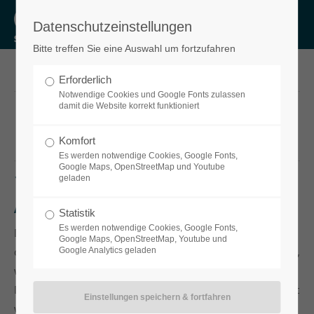
Datenschutzeinstellungen
Login
Bitte treffen Sie eine Auswahl um fortzufahren
Benutzername
Erforderlich
Notwendige Cookies und Google Fonts zulassen
Datenschutz
damit die Website korrekt funktioniert
Passwort
Komfort
Es werden notwendige Cookies, Google Fonts,
Google Maps, OpenStreetMap und Youtube
1. Datenschutz auf einen Blick
geladen
Allgemeine Hinweise
Anmelden
Statistik
Es werden notwendige Cookies, Google Fonts,
Die folgenden Hinweise geben einen einfachen Überblick
Google Maps, OpenStreetMap, Youtube und
darüber, was mit Ihren personenbezogenen Daten passiert,
Google Analytics geladen
Register
|
Lost your password?
wenn Sie unsere Website besuchen. Personenbezogene
Support
Daten sind alle Daten, mit denen Sie persönlich identifiziert
werden können. Ausführliche Informationen zum Thema
Lorem ipsum dolor sit amet: