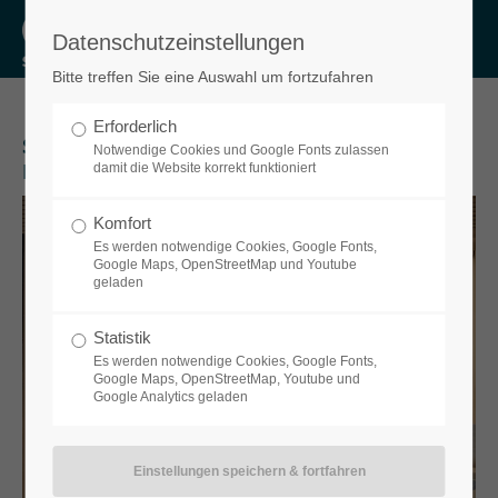
Datenschutzeinstellungen
Login
Bitte treffen Sie eine Auswahl um fortzufahren
Benutzername
Erforderlich
SUMA Rührtechnik in Sulzberg,
Notwendige Cookies und Google Fonts zulassen
Betriebskantine
damit die Website korrekt funktioniert
Passwort
Komfort
Es werden notwendige Cookies, Google Fonts,
Google Maps, OpenStreetMap und Youtube
geladen
Anmelden
Statistik
Es werden notwendige Cookies, Google Fonts,
Google Maps, OpenStreetMap, Youtube und
Google Analytics geladen
Register
|
Lost your password?
Support
Lorem ipsum dolor sit amet: