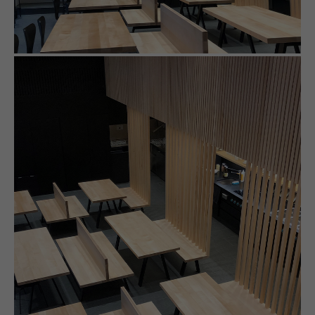
About us
Lorem ipsum dolor sit amet, consectetuer adipiscing
elit.
Aenean commodo ligula eget dolor. Aenean massa.
Cum sociis natoque penatibus et magnis dis
parturient montes, nascetur ridiculus mus. Donec
quam felis, ultricies nec.