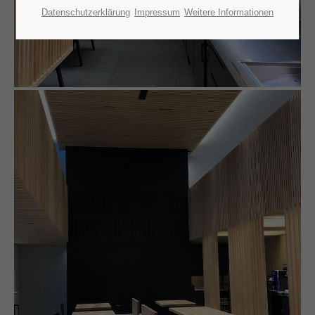
Datenschutzerklärung
Impressum
Weitere Informationen
24h
/ 365days
We offer support for our customers
Mon - Fri 8:00am - 5:00pm
(GMT +1)
Get in touch
Cybersteel Inc.
376-293 City Road, Suite 600
San Francisco, CA 94102
Have any questions?
+44 1234 567 890
Drop us a line
info@yourdomain.com